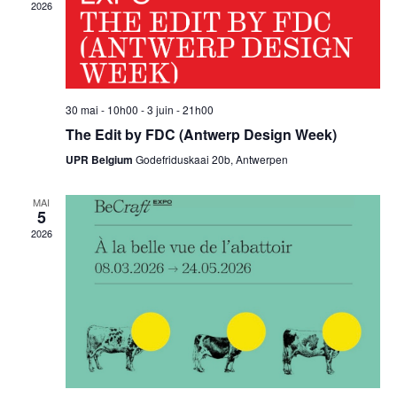
de
2026
vue
Évè
30 mai - 10h00
-
3 juin - 21h00
The Edit by FDC (Antwerp Design Week)
UPR Belgium
Godefriduskaai 20b, Antwerpen
MAI
5
2026