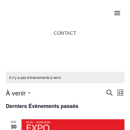
CONTACT
Il n’y a pas d’évènements à venir.
Rec
Na
À venir
Recherche
Liste
d
Sélectionnez
et
Derniers Évènements passés
une
v
date.
navi
É
MAI
30