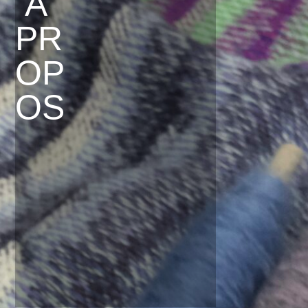
À
PR
OP
OS