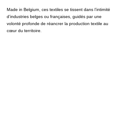
Made in Belgium, ces textiles se tissent dans l’intimité
d’industries belges ou françaises, guidés par une
volonté profonde de réancrer la production textile au
cœur du territoire.
En privilégiant des petites séries de production, le projet
contribue à faire perdurer un savoir-faire ancestral en
ravivant les gestes, les rythmes et la mémoire des
ateliers qui ont façonné l’âme textile de la région, tout en
faisant le pari d’une création vivante et durable.
Les plaids