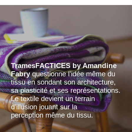
TramesFACTICES by Amandine
Fabry
questionne l’idée même du
tissu en sondant son architecture,
sa plasticité et ses représentations.
Le textile devient un terrain
d’illusion jouant sur la
perception même du tissu.