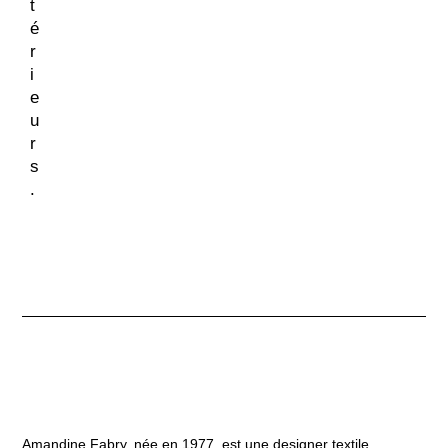
t
é
r
i
e
u
r
s
.
Amandine Fabry, née en 1977, est une designer textile